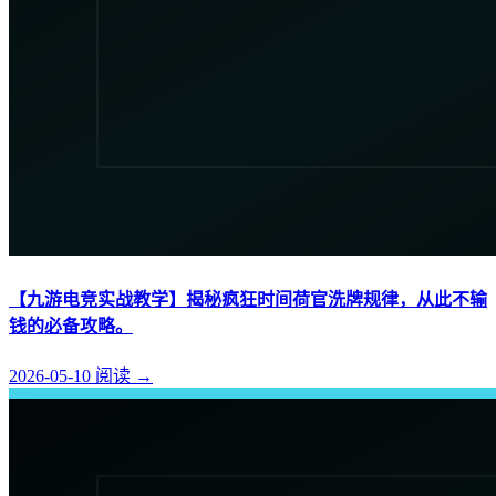
【九游电竞实战教学】揭秘疯狂时间荷官洗牌规律，从此不输
钱的必备攻略。
2026-05-10
阅读
→