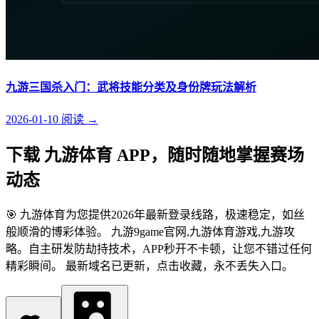
九游三国杀入门：武将技能分类及身份牌玩法解析
2026-01-10
阅读
→
下载 九游体育 APP，随时随地掌握赛场
动态
🎯 九游体育为您提供2026年最新登录线路，极速稳定，如丝
般顺滑的博彩体验。 九游9game官网,九游体育游戏,九游攻
略。自主研发防劫持技术，APP秒开不卡顿，让您不错过任何
精彩瞬间。 最新域名已更新，点击收藏，永不丢失入口。