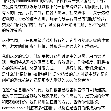
“招财兔FortuneRabbit”的出现，不仅仅是一款新游戏的上线，
它更像是在在线娱乐领域投下的一颗重磅炸弹，瞬间吸引了所
有人的目光。我们看到，在各大论坛、社交媒体上，关于这款
游戏的讨论已经铺天盖地。玩家们分享着自己的“捕获”经验，
交流着“招财兔”的“喜好”，甚至有人开始研究起了各种“必胜”
的投注策略。
这种氛围，正是现象级游戏所特有的，它能够凝聚玩家的注意
力，激发他们的参与热情，并形成一种强大的社群效应。
我们这次的实测，就是要拨开这些讨论中的迷雾，用事实说
话。我们将从游戏的画面表现、音效设计、作流畅度，到最核
心的赔率机制、奖励触发方式，一一进行剖析。我们想知道，
是什么让“招财兔”如此特别？是它精美的东方神话主题？是它
创新的游戏机制？还是那令人垂涎的5000倍奖金池？
在这个信息爆炸的时代，我们很容易被各种宣传口号所迷惑。
但对于真正热爱游戏的玩家来说，他们需要的，是真诚的分享
和客观的评价。我们将用最直接的方式，告诉你“招财兔
FortuneRabbit”到底有多“狂爆”，以及它是否真的能成为你下一