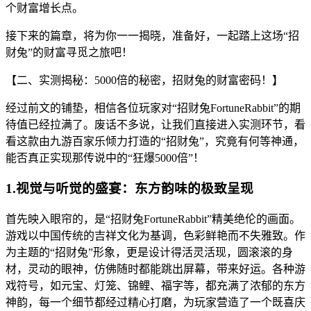
个财富增长点。
接下来的篇章，将为你一一揭晓，准备好，一起踏上这场“招
财兔”的财富寻觅之旅吧！
【二、实测揭秘：5000倍的秘密，招财兔的财富密码！】
经过前文的铺垫，相信各位玩家对“招财兔FortuneRabbit”的期
待值已经拉满了。废话不多说，让我们直接进入实测环节，看
看这款由九游百家乐倾力打造的“招财兔”，究竟有何等神通，
能否真正实现那传说中的“狂爆5000倍”！
1.视觉与听觉的盛宴：东方韵味的极致呈现
首先映入眼帘的，是“招财兔FortuneRabbit”精美绝伦的画面。
游戏以中国传统的吉祥文化为基调，色彩鲜艳而不失雅致。作
为主题的“招财兔”形象，更是设计得活灵活现，圆滚滚的身
材，灵动的眼神，仿佛随时都能跳出屏幕，带来好运。各种游
戏符号，如元宝、灯笼、锦鲤、福字等，都充满了浓郁的东方
神韵，每一个细节都经过精心打磨，为玩家营造了一个既喜庆