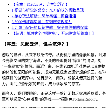
【序章：风起云涌，谁主沉浮？】
1.视觉与听觉的盛宴：东方韵味的极致呈现
2.核心玩法解析：简单易懂，惊喜连连
3.5000倍狂爆实测：梦想照进现实！
4.九游百家乐的保驾护航：安全与信誉的保障
【结语：抓住你的“招财兔”，开启财富新篇章！】
【序章：风起云涌，谁主沉浮？】
游戏的世界，从来不缺乏传奇。从街机厅里的像素风暴，到如
今光影交织的数字海洋，不变的是那份对“惊喜”的渴望，对
“一夜暴富”的憧憬。而近年来，在线老虎机游戏更是以其便捷
的体验和无限的可能性，成为无数玩家追逐梦想的乐园。在琳
琅满目的游戏库中，总有那么一两款，能够凭借其独特的魅
力，瞬间点燃玩家的热情，成为现象级的存在。
而今天，我们要聊的，正是这样一款让无数玩家翘首以盼，甚
至可以说是“心痒难耐”的游戏——“招财兔FortuneRabbit”。