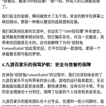
“恭喜您，触发5000倍狂爆！”那一刻，所有人的心跳都加速
了。
我们投注的金额，瞬间被放大了五千倍，奖金的数字在屏幕上
疯狂跳动，那是一种难以置信的成就感和狂喜。
我们和其他玩家的交流中，也证实了“5000倍狂爆”并非虚言。
虽然触发的概率相对较低，但它确实存在，并且一旦触发，其
带来的回报是巨大的。这也就解释了为何“招财兔
FortuneRabbit”如此受欢迎，它不仅仅是一款游戏，更是一个
承载着无限可能的梦想。
4.九游百家乐的保驾护航：安全与信誉的保障
在体验“招财兔FortuneRabbit”的过程中，我们也深刻体会到了
九游百家乐平台所带来的安心感。游戏的运行极其稳定，无论
是画面加载还是奖金结算，都快速流畅，没有任何卡顿。平台
的安全措施也十分到位，保障了玩家的个人信息和资金安全。
九游百家乐的服务团队也十分专业，在遇到一些小问题时，能