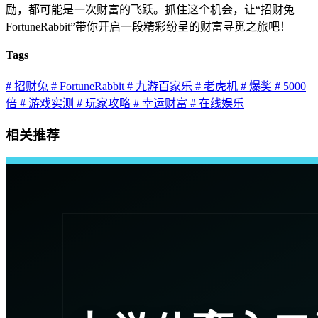
励，都可能是一次财富的飞跃。抓住这个机会，让“招财兔
FortuneRabbit”带你开启一段精彩纷呈的财富寻觅之旅吧！
Tags
# 招财兔
# FortuneRabbit
# 九游百家乐
# 老虎机
# 爆奖
# 5000
倍
# 游戏实测
# 玩家攻略
# 幸运财富
# 在线娱乐
相关推荐