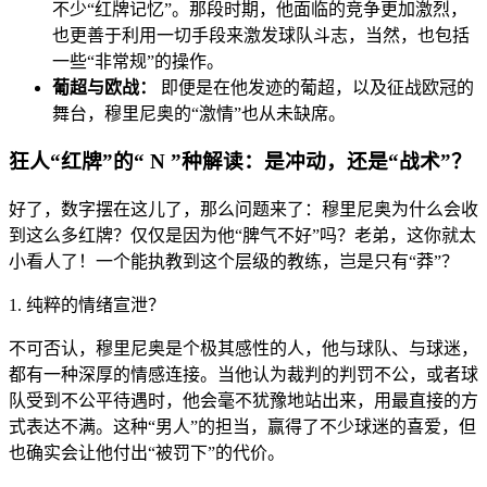
不少“红牌记忆”。那段时期，他面临的竞争更加激烈，
也更善于利用一切手段来激发球队斗志，当然，也包括
一些“非常规”的操作。
葡超与欧战：
即便是在他发迹的葡超，以及征战欧冠的
舞台，穆里尼奥的“激情”也从未缺席。
狂人“红牌”的“ N ”种解读：是冲动，还是“战术”？
好了，数字摆在这儿了，那么问题来了：穆里尼奥为什么会收
到这么多红牌？仅仅是因为他“脾气不好”吗？老弟，这你就太
小看人了！一个能执教到这个层级的教练，岂是只有“莽”？
1. 纯粹的情绪宣泄？
不可否认，穆里尼奥是个极其感性的人，他与球队、与球迷，
都有一种深厚的情感连接。当他认为裁判的判罚不公，或者球
队受到不公平待遇时，他会毫不犹豫地站出来，用最直接的方
式表达不满。这种“男人”的担当，赢得了不少球迷的喜爱，但
也确实会让他付出“被罚下”的代价。