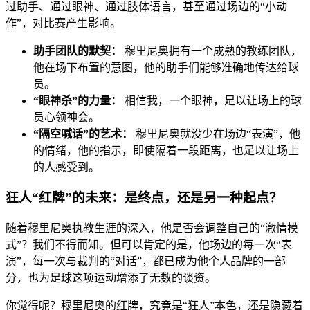
过助手、通过眼神、通过肢体语言，甚至通过场边的“小动
作”，对比赛产生影响。
助手团队的默契：
穆里尼奥拥有一个成熟的教练团队，
他在场下布置的意图，他的助手们能够准确地传达给球
员。
“眼神杀”的力量：
相信我，一个眼神，足以让场上的球
员心领神会。
“隔空喊话”的艺术：
穆里尼奥就没少在场边“表演”，他
的情绪，他的指示，即使隔着一段距离，也足以让场上
的人感受到。
狂人“红牌”的未来：是终点，还是另一种起点？
随着穆里尼奥执教生涯的深入，他是否会调整自己的“激情模
式”？我们不得而知。但可以肯定的是，他场边的每一次“表
演”，每一次与裁判的“对话”，都已成为他个人品牌的一部
分，也为足球这项运动增添了无数的谈资。
你觉得呢？穆里尼奥的红牌，究竟是“狂人”本色，还是隐藏着