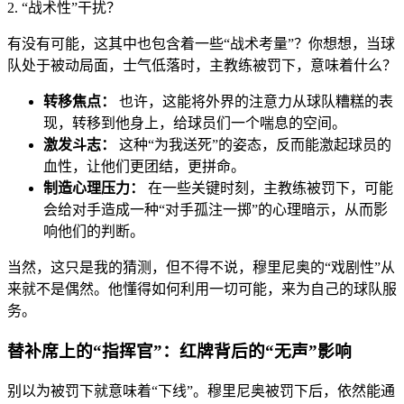
2. “战术性”干扰？
有没有可能，这其中也包含着一些“战术考量”？你想想，当球
队处于被动局面，士气低落时，主教练被罚下，意味着什么？
转移焦点：
也许，这能将外界的注意力从球队糟糕的表
现，转移到他身上，给球员们一个喘息的空间。
激发斗志：
这种“为我送死”的姿态，反而能激起球员的
血性，让他们更团结，更拼命。
制造心理压力：
在一些关键时刻，主教练被罚下，可能
会给对手造成一种“对手孤注一掷”的心理暗示，从而影
响他们的判断。
当然，这只是我的猜测，但不得不说，穆里尼奥的“戏剧性”从
来就不是偶然。他懂得如何利用一切可能，来为自己的球队服
务。
替补席上的“指挥官”：红牌背后的“无声”影响
别以为被罚下就意味着“下线”。穆里尼奥被罚下后，依然能通