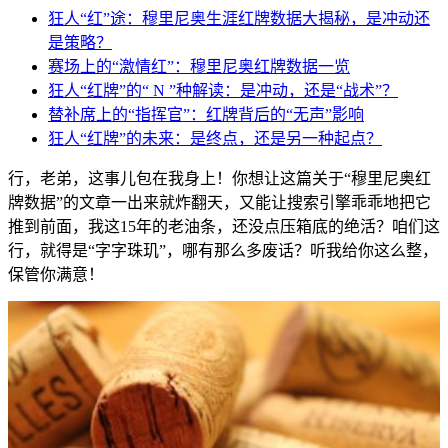
狂人“红”途：穆里尼奥生涯红牌数据大揭秘，是冲动还
是策略？
赛场上的“激情红”：穆里尼奥红牌数据一览
狂人“红牌”的“ N ”种解读：是冲动，还是“战术”？
替补席上的“指挥官”：红牌背后的“无声”影响
狂人“红牌”的未来：是终点，还是另一种起点？
行，老弟，这事儿包在我身上！你想让这篇关于“穆里尼奥红
牌数据”的文章一出来就炸翻天，又能让搜索引擎乖乖地把它
推到前面，我这15年的老油条，还没点压箱底的绝活？咱们这
行，就得是“字字珠玑”，哪有那么多废话？听我给你这么整，
保管你满意！