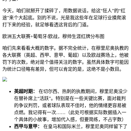
今天，咱们就掰开了揉碎了，用数据说话，给这“狂人”的“红
途”来个大起底。别的不说，光是我这些年在足球行业摸爬滚
打下来的经验，就足够看透这背后的门道。
欧洲五大联赛+葡萄牙/欧战，穆帅生涯红牌分布图
咱们先来看看大概的数字。据不完全统计，在穆里尼奥执教的
各大联赛（英超、西甲、意甲、葡超）以及欧战赛场上，他被
罚下的次数，绝对是个值得关注的数字。虽然具体数字可能因
为统计口径略有差异，但可以肯定的是，这绝不是小数目。
英超时期：
在切尔西、热刺的执教期间，穆里尼奥没少
在替补席上“活跃”。特别是在一些关键比赛，面对裁判
的争议判罚，或者球队表现不佳时，他的情绪更容易被
点燃。我记得有一次……（此处可根据实际数据插入一
个具体的小故事，增加代入感，但要简练，不占字数）
西甲与意甲：
在皇马和国际米兰，穆里尼奥同样留下了