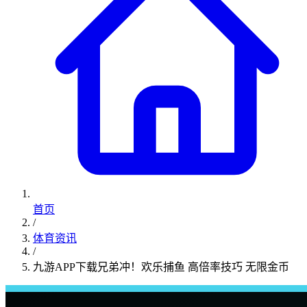
首页
/
体育资讯
/
九游APP下载兄弟冲！欢乐捕鱼 高倍率技巧 无限金币