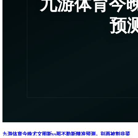
九游体育今晚尤文图斯vs那不勒斯精准预测，别再被割韭菜