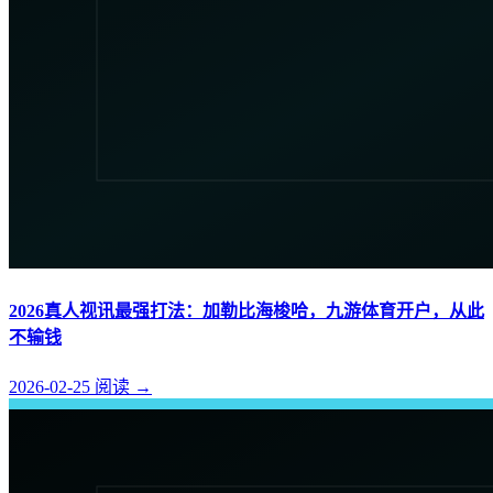
2026真人视讯最强打法：加勒比海梭哈，九游体育开户，从此
不输钱
2026-02-25
阅读
→