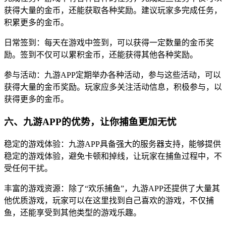
获得大量的金币，还能获取各种奖励。建议玩家多完成任务，
积累更多的金币。
日常签到：每天在游戏中签到，可以获得一定数量的金币奖
励。签到不仅可以累积金币，还能获得其他各种奖励。
参与活动：九游APP定期举办各种活动，参与这些活动，可以
获得大量的金币奖励。玩家应多关注活动信息，积极参与，以
获得更多的金币。
六、九游APP的优势，让你捕鱼更加无忧
稳定的游戏体验：九游APP具备强大的服务器支持，能够提供
稳定的游戏体验，避免卡顿和掉线，让玩家在捕鱼过程中，不
受任何干扰。
丰富的游戏资源：除了“欢乐捕鱼”，九游APP还提供了大量其
他优质游戏，玩家可以在这里找到自己喜欢的游戏，不仅捕
鱼，还能享受到其他类型的游戏乐趣。