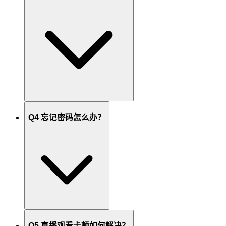
Q4
忘记密码怎么办？
Q5
直播观看卡顿如何解决？