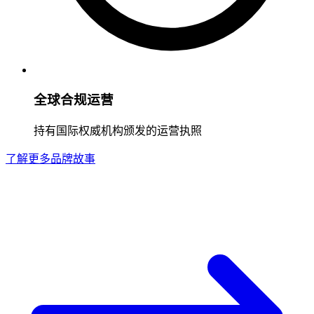
全球合规运营
持有国际权威机构颁发的运营执照
了解更多品牌故事