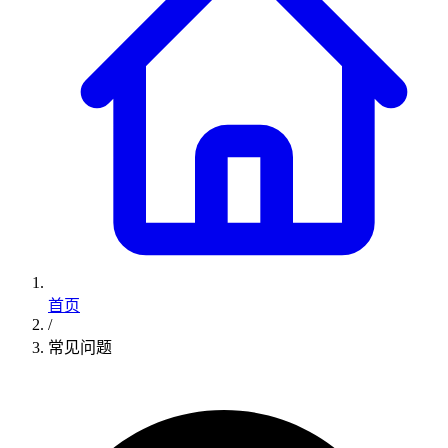
首页
/
常见问题