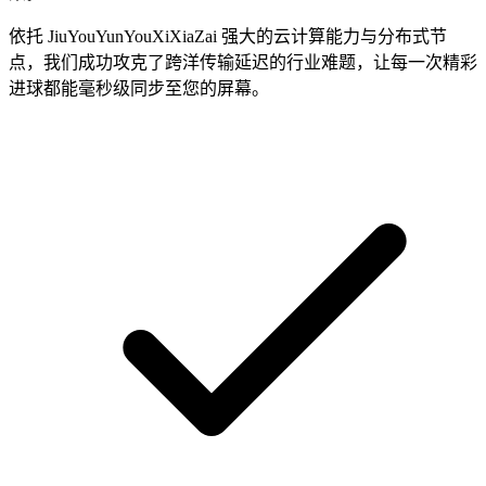
依托 JiuYouYunYouXiXiaZai 强大的云计算能力与分布式节
点，我们成功攻克了跨洋传输延迟的行业难题，让每一次精彩
进球都能毫秒级同步至您的屏幕。