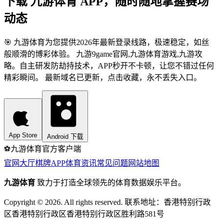
下载 九游体育 APP，随时随地掌握赛场
动态
🎯 九游体育为您提供2026年最新登录线路，极速稳定，如丝
般顺滑的博彩体验。 九游9game官网,九游体育游戏,九游攻
略。自主研发防劫持技术，APP秒开不卡顿，让您不错过任何
精彩瞬间。 最新域名已更新，点击收藏，永不丢失入口。
App Store
Android 下载
⚽️
九游体育
官方客户端
官网大厅
棋牌APP
体育资讯
常见问题
网站地图
九游体育
致力于打造全球领先的体育数据娱乐平台。
Copyright © 2026. All rights reserved. 联系地址：香港特别行政
区香港特别行政区香港特别行政区胜利路581号