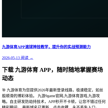
九游体育APP滚球神技教学，提升你的实战预测能力
2026-05-13
阅读
→
下载 九游体育 APP，随时随地掌握赛场
动态
🎯 九游体育为您提供2026年最新登录线路，极速稳定，如丝
般顺滑的博彩体验。 九游9game官网,九游体育游戏,九游攻
略。自主研发防劫持技术，APP秒开不卡顿，让您不错过任何
精彩瞬间。 最新域名已更新，点击收藏，永不丢失入口。