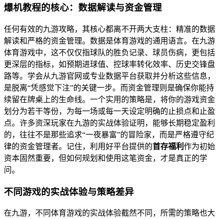
爆机教程的核心：数据解读与资金管理
任何有效的九游攻略，其核心都离不开两大支柱：精准的数据
解读和严格的资金管理。数据是体育游戏的通用语言。在九游
体育游戏中，这不仅仅指球队的胜负记录、球员伤病，更包括
更深层的指标，如预期进球值、控球率转化效率、历史交锋盘
路等。学会从九游官网或专业数据平台获取并分析这些信息，
是脱离“凭感觉下注”的关键一步。而资金管理则是确保你能持
续留在牌桌上的生命线。一个实用的策略是，将你的游戏资金
划分为若干等份，为每一场或每一天设定明确的止损点和止盈
点。许多资深玩家在九游的实战体验证明，能够长期稳定盈利
的，往往不是那些追求“一夜暴富”的冒险家，而是严格遵守纪
律的资金管理者。记住，利用好平台提供的
首存福利
作为初始
资本固然重要，但如何规划和使用这笔资金，才是真正的学
问。
不同游戏的实战体验与策略差异
在九游，不同体育游戏的实战体验截然不同，所需的策略也大