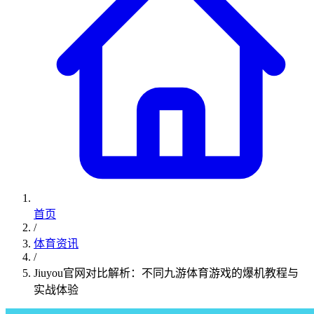
首页
/
体育资讯
/
Jiuyou官网对比解析：不同九游体育游戏的爆机教程与
实战体验