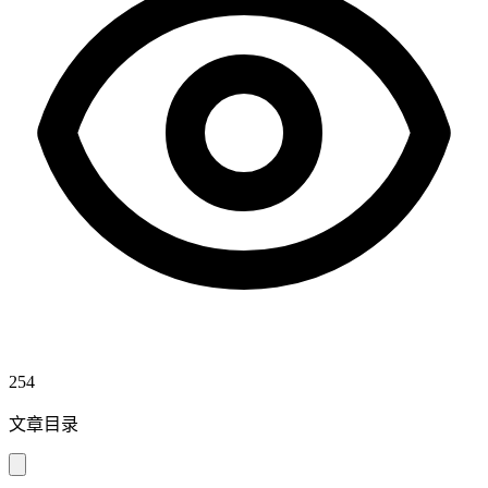
254
文章目录