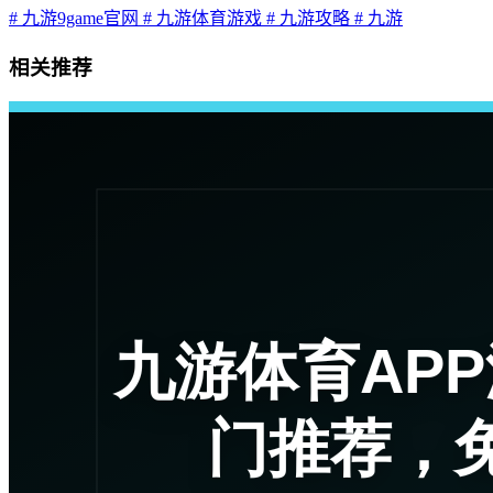
# 九游9game官网
# 九游体育游戏
# 九游攻略
# 九游
相关推荐