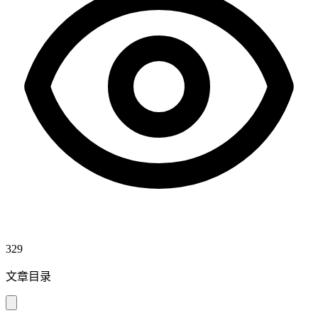
329
文章目录