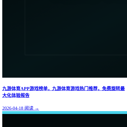
九游体育APP游戏榜单，九游体育游戏热门推荐，免费旋转最
大化体验报告
2026-04-18
阅读
→