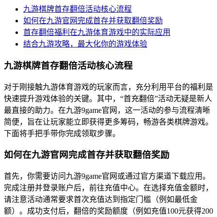
九游棋牌首存翻倍活动核心流程
如何在九游官网完成首存并获取翻倍奖励
首存翻倍福利在九游体育游戏中的实际应用
结合九游攻略，最大化你的游戏体验
九游棋牌首存翻倍活动核心流程
对于刚接触九游体育游戏的玩家而言，充分利用平台的福利是
快速提升游戏体验的关键。其中，“首充翻倍”活动无疑是新人
最直接的助力。在九游9game官网，这一活动的参与流程清晰
简便，旨在让玩家能立即获得更多筹码，畅游各类棋牌游戏。
下面将手把手带你完成领取步骤。
如何在九游官网完成首存并获取翻倍奖励
首先，你需要访问九游9game官网或通过官方渠道下载应用。
完成注册并登录账户后，前往充值中心。在选择充值金额时，
请注意活动通常要求首次充值达到指定门槛（例如最低金
额）。成功支付后，翻倍的奖励额度（例如充值100元获得200