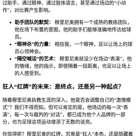
过助手、通过眼神、通过肢体语言，甚至通过场边的“小动
作”，对比赛产生影响。
助手团队的默契：
穆里尼奥拥有一个成熟的教练团队，
他在场下布置的意图，他的助手们能够准确地传达给球
员。
“眼神杀”的力量：
相信我，一个眼神，足以让场上的球
员心领神会。
“隔空喊话”的艺术：
穆里尼奥就没少在场边“表演”，他
的情绪，他的指示，即使隔着一段距离，也足以让场上
的人感受到。
狂人“红牌”的未来：是终点，还是另一种起点？
随着穆里尼奥执教生涯的深入，他是否会调整自己的“激情模
式”？我们不得而知。但可以肯定的是，他场边的每一次“表
演”，每一次与裁判的“对话”，都已成为他个人品牌的一部
分，也为足球这项运动增添了无数的谈资。
你觉得呢？穆里尼奥的红牌，究竟是“狂人”本色，还是隐藏着