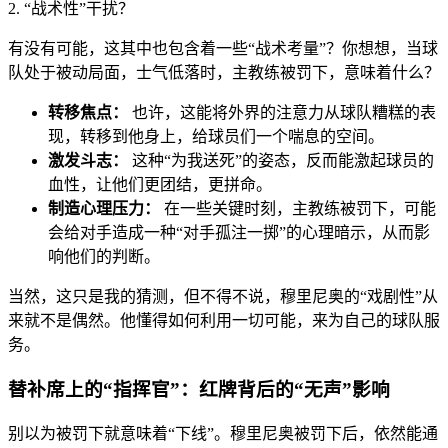
2. “战术性”干扰？
有没有可能，这其中也包含着一些“战术考量”？你想想，当球
队处于被动局面，士气低落时，主教练被罚下，意味着什么？
转移焦点：
也许，这能将外界的注意力从球队糟糕的表
现，转移到他身上，给球员们一个喘息的空间。
激发斗志：
这种“为我送死”的姿态，反而能激起球员的
血性，让他们更团结，更拼命。
制造心理压力：
在一些关键时刻，主教练被罚下，可能
会给对手造成一种“对手孤注一掷”的心理暗示，从而影
响他们的判断。
当然，这只是我的猜测，但不得不说，穆里尼奥的“戏剧性”从
来就不是偶然。他懂得如何利用一切可能，来为自己的球队服
务。
替补席上的“指挥官”：红牌背后的“无声”影响
别以为被罚下就意味着“下线”。穆里尼奥被罚下后，依然能通