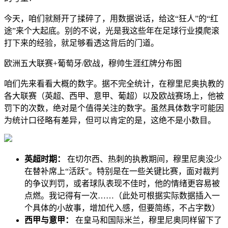
今天，咱们就掰开了揉碎了，用数据说话，给这“狂人”的“红
途”来个大起底。别的不说，光是我这些年在足球行业摸爬滚
打下来的经验，就足够看透这背后的门道。
欧洲五大联赛+葡萄牙/欧战，穆帅生涯红牌分布图
咱们先来看看大概的数字。据不完全统计，在穆里尼奥执教的
各大联赛（英超、西甲、意甲、葡超）以及欧战赛场上，他被
罚下的次数，绝对是个值得关注的数字。虽然具体数字可能因
为统计口径略有差异，但可以肯定的是，这绝不是小数目。
英超时期：
在切尔西、热刺的执教期间，穆里尼奥没少
在替补席上“活跃”。特别是在一些关键比赛，面对裁判
的争议判罚，或者球队表现不佳时，他的情绪更容易被
点燃。我记得有一次……（此处可根据实际数据插入一
个具体的小故事，增加代入感，但要简练，不占字数）
西甲与意甲：
在皇马和国际米兰，穆里尼奥同样留下了