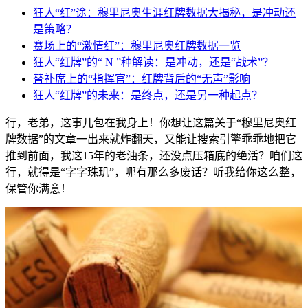
狂人“红”途：穆里尼奥生涯红牌数据大揭秘，是冲动还
是策略？
赛场上的“激情红”：穆里尼奥红牌数据一览
狂人“红牌”的“ N ”种解读：是冲动，还是“战术”？
替补席上的“指挥官”：红牌背后的“无声”影响
狂人“红牌”的未来：是终点，还是另一种起点？
行，老弟，这事儿包在我身上！你想让这篇关于“穆里尼奥红
牌数据”的文章一出来就炸翻天，又能让搜索引擎乖乖地把它
推到前面，我这15年的老油条，还没点压箱底的绝活？咱们这
行，就得是“字字珠玑”，哪有那么多废话？听我给你这么整，
保管你满意！