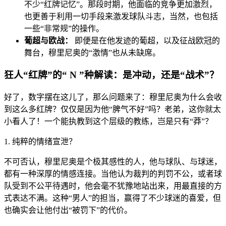
不少“红牌记忆”。那段时期，他面临的竞争更加激烈，
也更善于利用一切手段来激发球队斗志，当然，也包括
一些“非常规”的操作。
葡超与欧战：
即便是在他发迹的葡超，以及征战欧冠的
舞台，穆里尼奥的“激情”也从未缺席。
狂人“红牌”的“ N ”种解读：是冲动，还是“战术”？
好了，数字摆在这儿了，那么问题来了：穆里尼奥为什么会收
到这么多红牌？仅仅是因为他“脾气不好”吗？老弟，这你就太
小看人了！一个能执教到这个层级的教练，岂是只有“莽”？
1. 纯粹的情绪宣泄？
不可否认，穆里尼奥是个极其感性的人，他与球队、与球迷，
都有一种深厚的情感连接。当他认为裁判的判罚不公，或者球
队受到不公平待遇时，他会毫不犹豫地站出来，用最直接的方
式表达不满。这种“男人”的担当，赢得了不少球迷的喜爱，但
也确实会让他付出“被罚下”的代价。