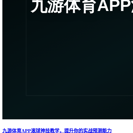
九游体育APP滚球神技教学，提升你的实战预测能力