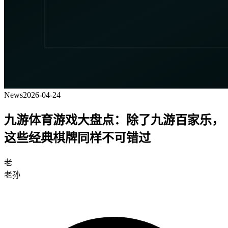
News
2026-04-24
九游体育游戏大盘点：除了九游百家乐，
这些经典棋牌同样不可错过
老
老孙